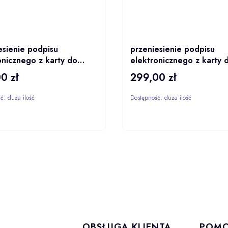
esienie podpisu
przeniesienie podpisu
onicznego z karty do
elektronicznego z karty 
Sign na 1 rok
SimplySign na 2 lata
0 zł
299,00 zł
Cena
ść:
duża ilość
Dostępność:
duża ilość
DO KOSZYKA
DO KOS
 stopce
OBSŁUGA KLIENTA
POM