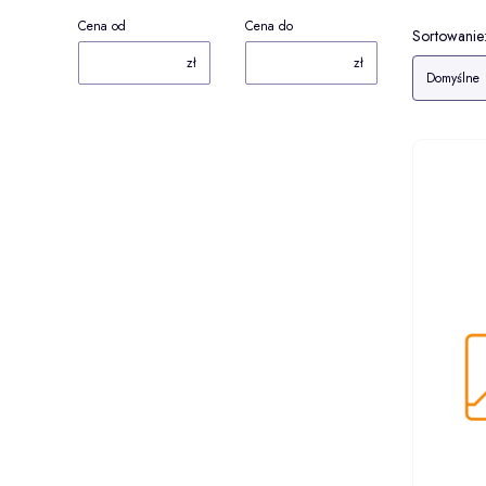
Cena od
Cena do
Lista 
Sortowanie
zł
zł
Domyślne