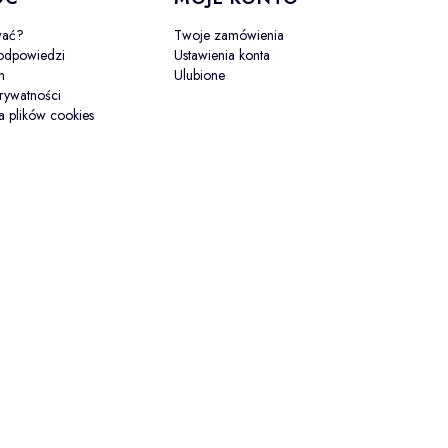
wać?
Twoje zamówienia
 odpowiedzi
Ustawienia konta
n
Ulubione
prywatności
a plików cookies