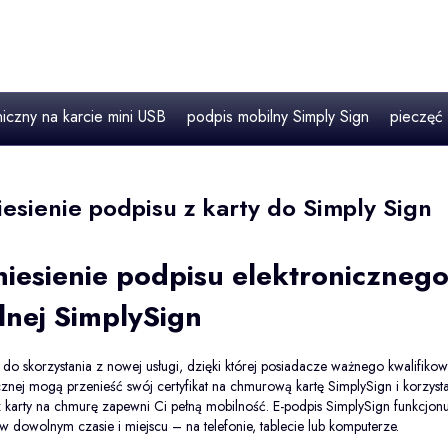
niczny na karcie mini USB
podpis mobilny Simply Sign
pieczęć 
iesienie podpisu z karty do Simply Sign
iesienie podpisu elektronicznego 
lnej SimplySign
o skorzystania z nowej usługi, dzięki której posiadacze ważnego kwalifiko
cznej mogą przenieść swój certyfikat na chmurową kartę SimplySign i korzyst
 z karty na chmurę zapewni Ci pełną mobilność. E-podpis SimplySign funkcjonu
 dowolnym czasie i miejscu – na telefonie, tablecie lub komputerze.