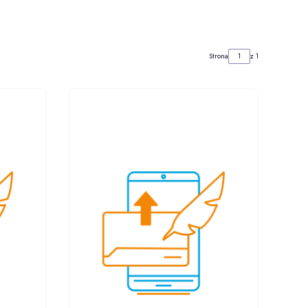
Strona
z 1