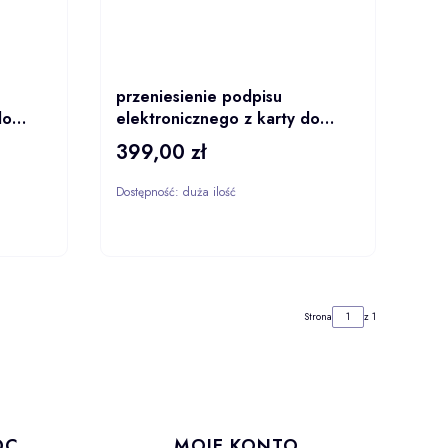
przeniesienie podpisu
do
elektronicznego z karty do
SimplySign na 3 lata
399,00 zł
Cena
Dostępność:
duża ilość
ZYKA
DO KOSZYKA
Strona
z 1
OC
MOJE KONTO