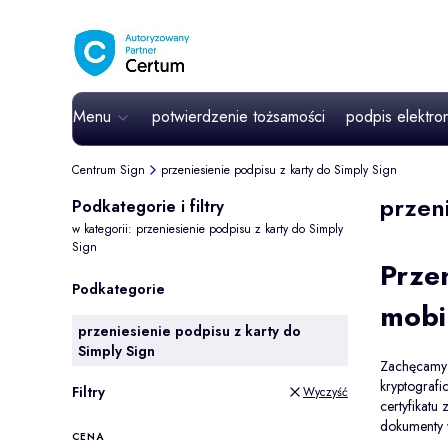
Menu
potwierdzenie tożsamości
podpis elektro
Centrum Sign
przeniesienie podpisu z karty do Simply Sign
przen
Podkategorie i filtry
w kategorii: przeniesienie podpisu z karty do Simply
Sign
Przen
Podkategorie
mobi
przeniesienie podpisu z karty do
Simply Sign
Zachęcamy d
kryptografi
Filtry
Wyczyść
certyfikatu
dokumenty w
CENA