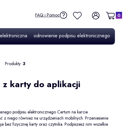
Produkty w kos
FAQ i Pomoc
Ulubione
Zaloguj się
Koszyk
elektroniczna
odnowienie podpisu elektronicznego
e-doręcze
Produkty:
3
z karty do aplikacji
wanego podpisu elektronicznego Certum na karcie
ać z niego również na urządzeniach mobilnych. Przeniesienie
je bez fizycznej karty oraz czytnika. Podpiszesz nim wszelkie