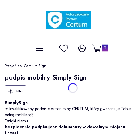
Produkty w koszyku: 0
Menu
Ulubione
Zaloguj się
Koszyk
Przejdź do:
Centrum Sign
podpis mobilny Simply Sign
Filtry
SimplySign
to kwalifikowany podpis elektroniczny CERTUM, który gwarantuje Tobie
pełną mobilność.
Dzięki niemu
bezpiecznie podpisujesz dokumenty w dowolnym miejscu
i czasi