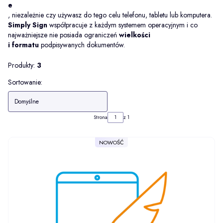
e
, niezależnie czy używasz do tego celu telefonu, tabletu lub komputera.
Simply Sign
współpracuje z każdym systemem operacyjnym i co
najważniejsze nie posiada ograniczeń
wielkości
i formatu
podpisywanych dokumentów.
Produkty:
3
Lista produktów
Sortowanie:
Domyślne
Strona
z 1
NOWOŚĆ