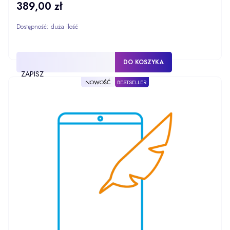
389,00 zł
Cena
Dostępność:
duża ilość
DO KOSZYKA
ZAPISZ
NOWOŚĆ
BESTSELLER