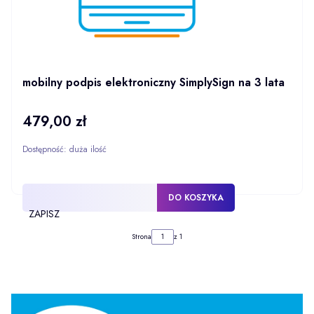
mobilny podpis elektroniczny SimplySign na 3 lata
479,00 zł
Cena
Dostępność:
duża ilość
DO KOSZYKA
ZAPISZ
Strona
z 1