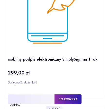
mobilny podpis elektroniczny SimplySign na 1 rok
299,00 zł
Cena
Dostępność:
duża ilość
DO KOSZYKA
ZAPISZ
NOWOŚĆ